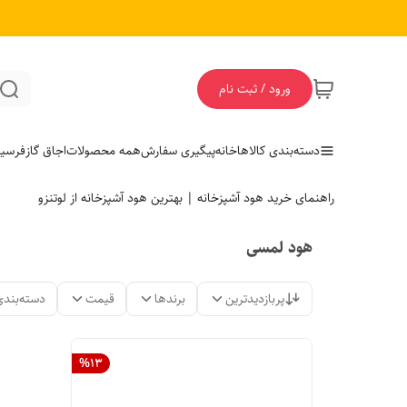
ورود / ثبت نام
دسته‌بندی کالاها
خانه
پیگیری سفارش
همه محصولات
اجاق گاز
فر
سی
راهنمای خرید هود آشپزخانه | بهترین هود آشپزخانه از لوتنزو
هود لمسی
پربازدیدترین
برندها
قیمت
دسته‌بندی
%
13