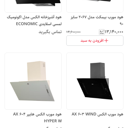
هود مورب بیمکث مدل 2067 سایز
هود آشپزخانه الکس مدل اکونومیک
90
لمسی اسلایدی ECONOMIC
AX602
۱۳٬۱۴۰٬۰۰۰
تماس بگیرید
۱۴٬۶۰۰٬۰۰۰
افزودن به سبد
هود مورب الکس AX 603 WIND
هود مورب الکس هایپر AX 604
HYPER W