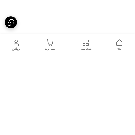
خانه
دسته‌بندی
سبد خرید
پروفایل
دسترسی سریع
بهترین محصولات اقتصادی از
راهنمای خرید سینک گرانیتی
لوتنزو
راهنمای خرید هود مخفی
درباره ما