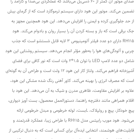
صدای موتور آن کمتر از ۶۰ دسی‌بل می‌باشد که عملکردی بی‌صدا و کارآمد را
تضمین می‌کند. موتور این هود دارای سیستم ترموگارد است که از گرمای بیش
از حد جلوگیری کرده و ایمنی را افزایش می‌دهد. این هود همچنین مجهز به
جک برقی است که باز و بسته کردن آن را بسیار روان و بادوام می‌کند. هود
RH115 دارای دو عدد فیلتر آلومینیومی ۳ لایه قابل شستشو است که جذب
چربی و آلودگی‌های هوا را به‌طور مؤثر انجام می‌دهد. سیستم روشنایی این هود
شامل دو عدد لامپ LED با توان ۱.۵*۲ وات است که نور کافی برای فضای
آشپزخانه فراهم می‌کند. ولتاژ کار این هود ۱۲ ولت است و طراحی آن به گونه‌ای
است که مصرف انرژی را بهینه می‌کند. کاور آهنی رنگ شده مشکی این هود،
علاوه بر افزایش مقاومت، ظاهری مدرن و شیک به آن می‌دهد. این هود با
اقلام همراهی مانند دفترچه راهنما، دستورالعمل محصول، بست آویز دیواری،
پیچ خودکار، پیچ و رولپلاک، Lبست، لوله خرطومی و مبدل خرطومی ارائه
می‌شود. هود مورب رابیتس مدل RH115 با طراحی زیبا، عملکرد قدرتمند و
قابلیت‌های هوشمند، انتخابی ایده‌آل برای کسانی است که به دنبال ترکیبی از