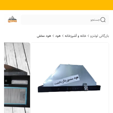
جستجو
بازرگانی لوتنزو
خانه و آشپزخانه
هود
هود مخفی