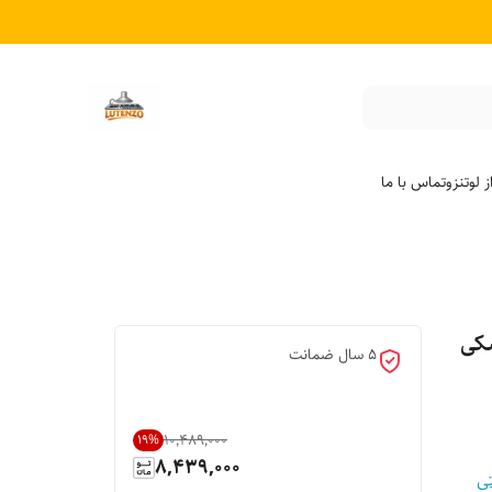
 لوتنزو
تماس با ما
شکی
۵ سال ضمانت
۱۰٬۴۸۹٬۰۰۰
19
%
8,439,000
ی