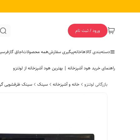
ورود / ثبت نام
دسته‌بندی کالاها
خانه
پیگیری سفارش
همه محصولات
اجاق گاز
فر
سی
راهنمای خرید هود آشپزخانه | بهترین هود آشپزخانه از لوتنزو
بازرگانی لوتنزو
خانه و آشپزخانه
سینک
سینک ظرفشویی گرا